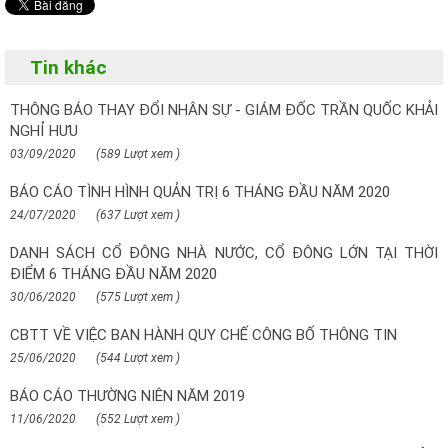
Tin khác
THÔNG BÁO THAY ĐỔI NHÂN SỰ - GIÁM ĐỐC TRẦN QUỐC KHẢI
NGHỈ HƯU
03/09/2020
(589 Lượt xem )
BÁO CÁO TÌNH HÌNH QUẢN TRỊ 6 THÁNG ĐẦU NĂM 2020
24/07/2020
(637 Lượt xem )
DANH SÁCH CỔ ĐÔNG NHÀ NƯỚC, CỔ ĐÔNG LỚN TẠI THỜI
ĐIỂM 6 THÁNG ĐẦU NĂM 2020
30/06/2020
(575 Lượt xem )
CBTT VỀ VIỆC BAN HÀNH QUY CHẾ CÔNG BỐ THÔNG TIN
25/06/2020
(544 Lượt xem )
BÁO CÁO THƯỜNG NIÊN NĂM 2019
11/06/2020
(552 Lượt xem )