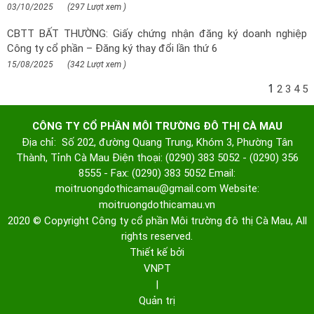
03/10/2025
(297 Lượt xem )
CBTT BẤT THƯỜNG: Giấy chứng nhận đăng ký doanh nghiệp
Công ty cổ phần – Đăng ký thay đổi lần thứ 6
15/08/2025
(342 Lượt xem )
1
2
3
4
5
CÔNG TY CỔ PHẦN MÔI TRƯỜNG ĐÔ THỊ CÀ MAU
Địa chỉ: Số 202, đường Quang Trung, Khóm 3, Phường Tân
Thành, Tỉnh Cà Mau
Điện thoại: (0290) 383 5052 - (0290) 356
8555 - Fax: (0290) 383 5052
Email:
moitruongdothicamau@gmail.com
Website:
moitruongdothicamau.vn
2020 © Copyright Công ty cổ phần Môi trường đô thị Cà Mau, All
rights reserved.
Thiết kế bởi
VNPT
|
Quản trị