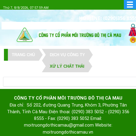
Thứ 7, 8/8/2026, 07:57:59 AM
HOTLINE: (0290)356 855
TRANG CHỦ
DỊCH VỤ CÔNG TY
XỬ LÝ CHẤT THẢI
CÔNG TY CỔ PHẦN MÔI TRƯỜNG ĐÔ THỊ CÀ MAU
Địa chỉ: Số 202, đường Quang Trung, Khóm 3, Phường Tân
Thành, Tỉnh Cà Mau
Điện thoại: (0290) 383 5052 - (0290) 356
8555 - Fax: (0290) 383 5052
Email:
moitruongdothicamau@gmail.com
Website:
moitruongdothicamau.vn